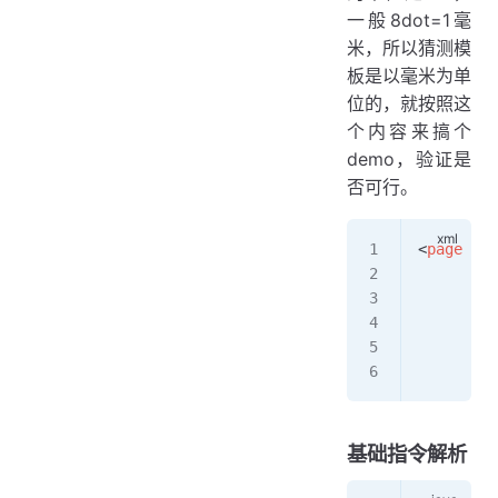
一般8dot=1毫
米，所以猜测模
板是以毫米为单
位的，就按照这
个内容来搞个
demo，验证是
否可行。
<
page
        x
        x
        x
        x
        w
基础指令解析