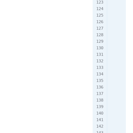
        F
        F
        F
        F
        F
        F
        F
        F
        F
        F
        F
        F
        F
        F
        F
        F
        F
        F
        F
        F
        F