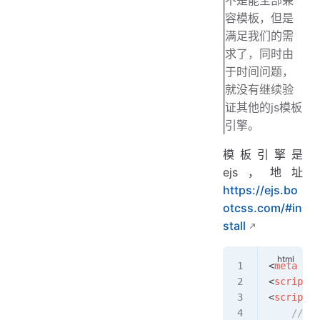
不是能全部兼
容模板，但是
满足我们的需
求了，同时由
于时间问题，
就没有继续验
证其他的js模板
引擎。
模板引擎是
ejs，地址
https://ejs.bo
otcss.com/#in
stall
<
meta
 cha
<
script
 s
<
script
>
    /