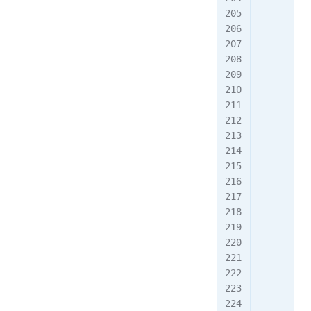
         
         
         
         
         
         
         
         
         
         
         
         
         
         
         
         
         
         
         
        }