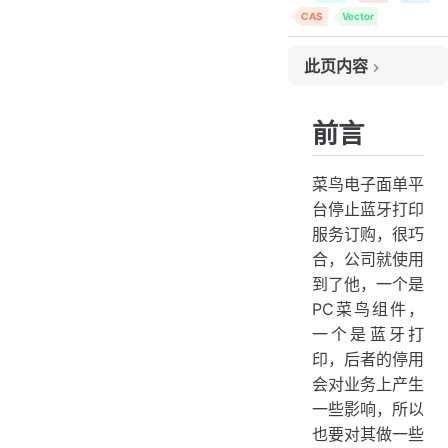
CAS
Vector
此页内容
前言
前言
问题分析
菜鸟电子面单解析分析过程
菜鸟电子面单平
验证js模板引擎
台停止蓝牙打印
xml 解析成CPCL指令
服务订购，很巧
合，公司就使用
基础指令解析
到了他，一个是
模板解析处理
PC菜鸟组件，
测试
一个是蓝牙打
其他问题
印，后者的停用
会对业务上产生
一些影响，所以
也要对其做一些