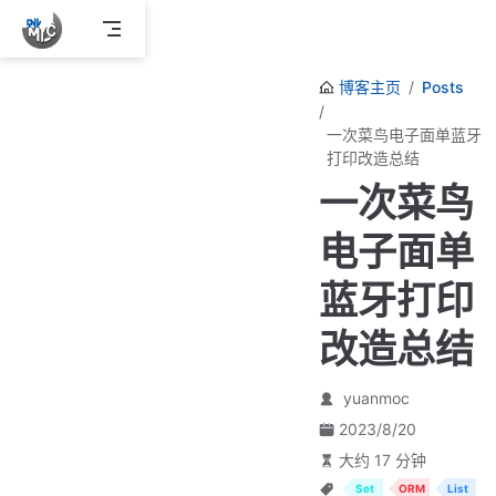
跳
至
主
博客主页
Posts
要
內
一次菜鸟电子面单蓝牙
容
打印改造总结
一次菜鸟
电子面单
蓝牙打印
改造总结
yuanmoc
2023/8/20
大约 17 分钟
Set
ORM
List