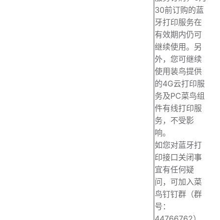
30前订购的蓝
牙打印服务在
有效期内仍可
继续使用。另
外，您可继续
使用装鸟提供
的4G云打印服
务及PC菜鸟组
件有线打印服
务，不受影
响。
如您对蓝牙打
印接口关闭事
宜有任何疑
问，可加入菜
鸟钉钉群（群
号：
44766762）