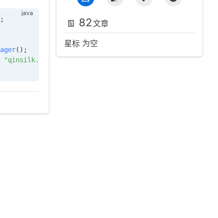
;
82
文章
星标 为空
ager
();
 "qinsilk.com"
,
 "/gsm"
,
 true
,
 Long
.
MAX_VALUE
)
;