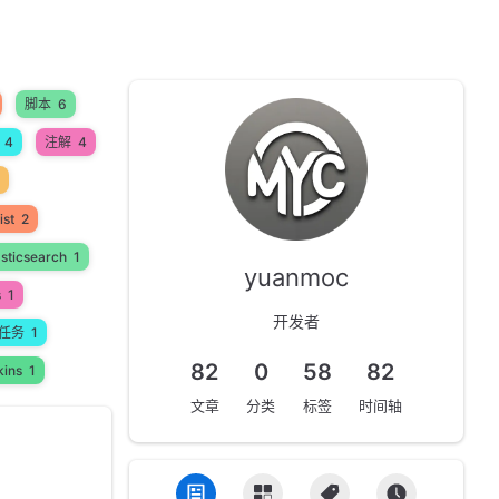
脚本
6
4
注解
4
ist
2
asticsearch
1
yuanmoc
s
1
开发者
任务
1
82
0
58
82
kins
1
文章
分类
标签
时间轴