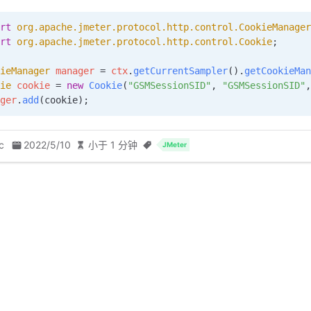
rt
 org.apache.jmeter.protocol.http.control.CookieManager
rt
 org.apache.jmeter.protocol.http.control.Cookie
;
ieManager
 manager 
=
 ctx
.
getCurrentSampler
().
getCookieMan
ie
 cookie 
=
 new
 Cookie
(
"GSMSessionSID"
,
 "GSMSessionSID"
,
ger
.
add
(cookie);
c
2022/5/10
小于 1 分钟
JMeter