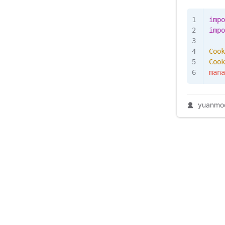
impo
impo
Cook
Cook
mana
yuanmo