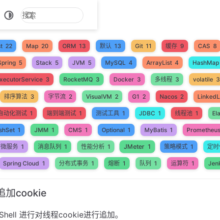
t
22
Map
20
ORM
13
默认
13
Git
11
缓存
9
CAS
8
Spring
5
Stack
5
JVM
5
MySQL
4
ArrayList
4
HashMap
xecutorService
3
RocketMQ
3
Docker
3
多线程
3
volatile
3
排序算法
3
字节流
2
VisualVM
2
G1
2
Nacos
2
LinkedL
自动化测试
1
端到端测试
1
测试工具
1
JDBC
1
线程池
1
El
shSet
1
JMM
1
CMS
1
Optional
1
MyBatis
1
Prometheu
JMeter
1
微服务
1
消息队列
1
性能分析
1
策略模式
1
定时
Spring Cloud
1
分布式事务
1
熔断
1
队列
1
运算符
1
Jen
追加cookie
nShell 进行对线程cookie进行追加。