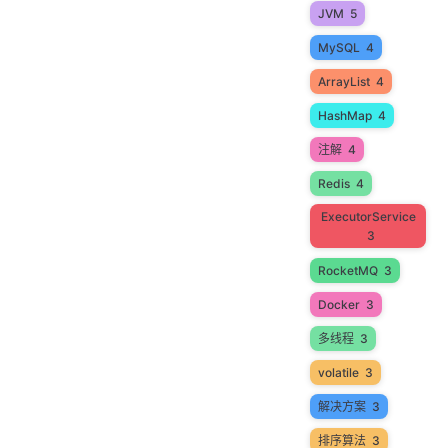
JVM
5
MySQL
4
ArrayList
4
HashMap
4
注解
4
Redis
4
ExecutorService
3
RocketMQ
3
Docker
3
多线程
3
volatile
3
解决方案
3
排序算法
3