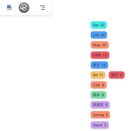
跳
至
主
Set
22
要
內
List
22
容
Map
20
ORM
13
默认
13
Git
11
缓存
9
CAS
8
脚本
6
数据库
5
Spring
5
Stack
5