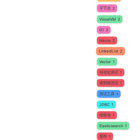
字节流
2
VisualVM
2
G1
2
Nacos
2
LinkedList
2
Vector
1
自动化测试
1
端到端测试
1
测试工具
1
JDBC
1
线程池
1
Elasticsearch
1
重构
1